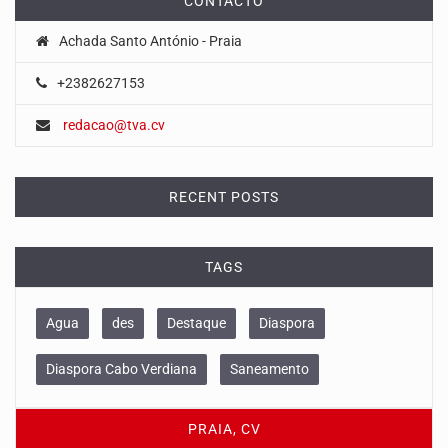
CONTACTO
Achada Santo António - Praia
+2382627153
redacao@tva.cv
RECENT POSTS
TAGS
Agua
des
Destaque
Diaspora
Diaspora Cabo Verdiana
Saneamento
PRAIA, CV