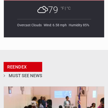
79
°F
|
°C
Overcast Clouds
Wind: 6.58 mph
Humidity 85%
REENDEX
MUST SEE NEWS