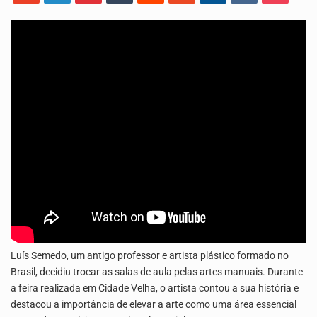
Os jovens da Ribeira das Patas, em Santo Antão, pediram esta quinta feira maior celeridade…
A Delegacia de Saúde do Porto Novo, Santo Antão, anunciou esta quarta feira a realização…
Luís Semedo, um antigo professor e artista plástico formado no
Brasil, decidiu trocar as salas de aula pelas artes manuais. Durante
a feira realizada em Cidade Velha, o artista contou a sua história e
destacou a importância de elevar a arte como uma área essencial