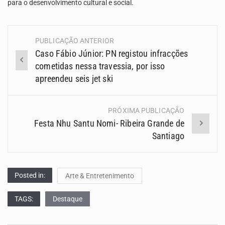
para o desenvolvimento cultural e social.
PUBLICAÇÃO ANTERIOR
Navegação
Caso Fábio Júnior: PN registou infracções
(Posts)
cometidas nessa travessia, por isso
apreendeu seis jet ski
PRÓXIMA PUBLICAÇÃO
Festa Nhu Santu Nomi- Ribeira Grande de
Santiago
Posted in:
Arte & Entretenimento
TAGS:
Destaque