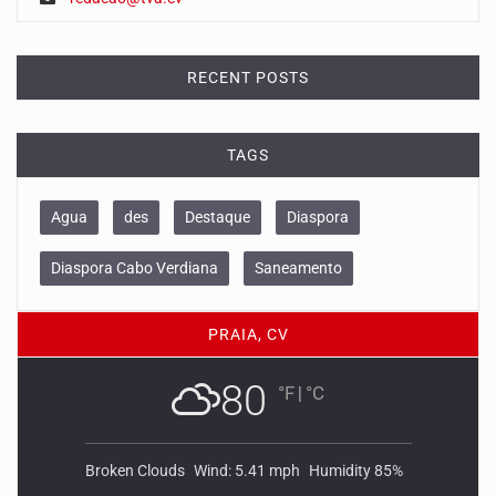
RECENT POSTS
TAGS
Agua
des
Destaque
Diaspora
Diaspora Cabo Verdiana
Saneamento
PRAIA, CV
80
°F
|
°C
Broken Clouds
Wind: 5.41 mph
Humidity 85%