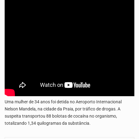
Uma produção especial do Grupo de Mídia da China e da TVA. Venha conhecer o…
A Delegacia de Saúde do Porto Novo, Santo Antão, anunciou esta quarta feira a realização…
Uma mulher de 34 anos foi detida no Aeroporto Internacional
Nelson Mandela, na cidade da Praia, por tráfico de drogas. A
suspeita transportou 88 bolotas de cocaína no organismo,
totalizando 1,34 quilogramas da substância.