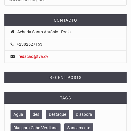
CONTACTO
Achada Santo António - Praia
+2382627153
redacao@tva.cv
RECENT POSTS
TAGS
Agua
des
Destaque
Diaspora
Diaspora Cabo Verdiana
Saneamento