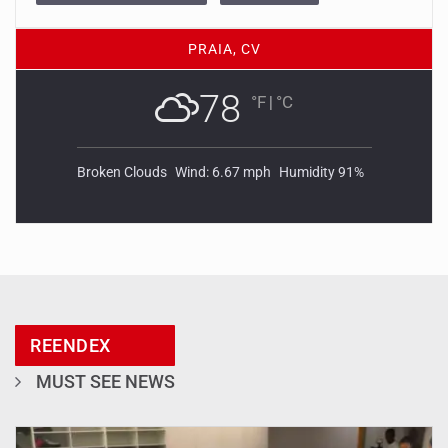
PRAIA, CV
78
°F
|
°C
Broken Clouds
Wind: 6.67 mph
Humidity 91%
REENDEX
MUST SEE NEWS