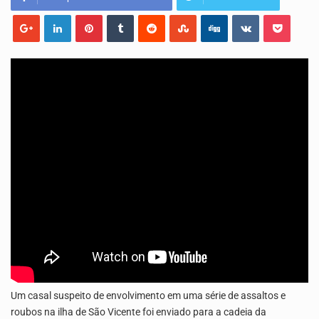
O programa LPA e Você, apresentado por Lilian Primo Albuquerque, o único programa de empreendedorismo…
A Associação Ambiental Terrimar divulgou hoje os dados sobre a época de desova das tartarugas…
Um casal suspeito de envolvimento em uma série de assaltos e
roubos na ilha de São Vicente foi enviado para a cadeia da