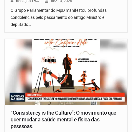
Redação TVA
dez 10, 2025
O Grupo Parlamentar do MpD manifestou profundas
condolências pelo passamento do antigo Ministro e
deputado…
“Consistency is the Culture”: O movimento que
quer mudar a saúde mental e física das
pesssoas.