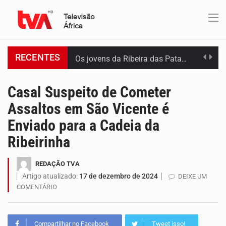
RECENTES
Os jovens da Ribeira das Patas, em Santo Antão, pediram esta quinta feira maior celeridade…
A Delegacia de Saúde do Porto Novo, Santo Antão, anunciou esta quarta feira a realização…
Casal Suspeito de Cometer
Assaltos em São Vicente é
O programa LPA e Você, apresentado por Lilian Primo Albuquerque, o único programa de empreendedorismo…
Enviado para a Cadeia da
Capacitar crianças para que conheçam os seus direitos, façam ouvir a sua voz e se…
Ribeirinha
A campanha agrícola arrancou de forma lenta em Santiago. A irregularidade das chuvas está a…
REDAÇÃO TVA
Artigo atualizado:
17 de dezembro de 2024
DEIXE UM
Arrancou esta segunda-feira a formação do primeiro Programa de Treinamento em Epidemiologia de Campo de…
COMENTÁRIO
A Universidade de Cabo Verde passa a dispor de uma sala de apoio à amamentação.…
Compartilhar no Facebook
Tweet isso!