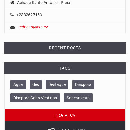
Achada Santo António - Praia
+2382627153
redacao@tva.cv
RECENT POSTS
TAGS
Agua
des
Destaque
Diaspora
Diaspora Cabo Verdiana
Saneamento
PRAIA, CV