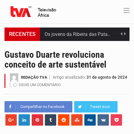
RECENTES
Os jovens da Ribeira das Patas, em Santo Antão, pediram esta quinta feira maior celeridade…
A Delegacia de Saúde do Porto Novo, Santo Antão, anunciou esta quarta feira a realização…
Gustavo Duarte revoluciona
conceito de arte sustentável
O programa LPA e Você, apresentado por Lilian Primo Albuquerque, o único programa de empreendedorismo…
Artigo atualizado:
31 de agosto de 2024
REDAÇÃO TVA
Capacitar crianças para que conheçam os seus direitos, façam ouvir a sua voz e se…
DEIXE UM COMENTÁRIO
A campanha agrícola arrancou de forma lenta em Santiago. A irregularidade das chuvas está a…
Compartilhar no Facebook
Tweet isso!
Arrancou esta segunda-feira a formação do primeiro Programa de Treinamento em Epidemiologia de Campo de…
A Universidade de Cabo Verde passa a dispor de uma sala de apoio à amamentação.…