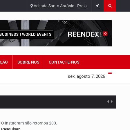
Achada Santo António - Praia
ÇÃO
SOBRE NÓS
CONTACTE-NOS
sex, agosto 7, 2026
O Instagram não retornou 200.
edorismo…
Pesquisar