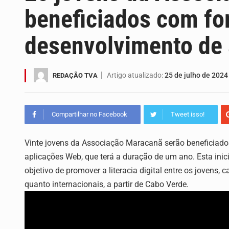
beneficiados com f
Capacitar crianças para que conheçam
desenvolvimento de
A campanha agrícola arrancou de for
Arrancou esta segunda-feira a form
Artigo atualizado:
25 de julho de 2024
REDAÇÃO TVA
A Universidade de Cabo Verde passa
Compartilhar no Facebook
Tweet isso!
O programa LPA e Você, apresentado
Vinte jovens da Associação Maracanã serão beneficia
A Associação Ambiental Terrimar div
aplicações Web, que terá a duração de um ano. Esta ini
objetivo de promover a literacia digital entre os jovens
quanto internacionais, a partir de Cabo Verde.