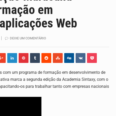
ormação em
 os seus direitos, façam ouvir a sua voz e se…
 aplicações Web
ma lenta em Santiago. A irregularidade das chuvas está a…
ação do primeiro Programa de Treinamento em Epidemiologia d
DEIXE UM COMENTÁRIO
 a dispor de uma sala de apoio à amamentação.…
 por Lilian Primo Albuquerque, o único programa de empreend
dos com um programa de formação em desenvolvimento de
ulgou hoje os dados sobre a época de desova das tartarugas…
ciativa marca a segunda edição da Academia Sintaxy, com o
, capacitando-os para trabalhar tanto com empresas nacionais