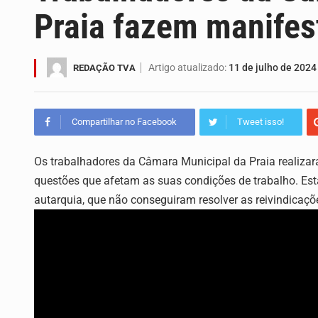
A campanha agrícola arrancou de for
Praia fazem manifes
Arrancou esta segunda-feira a form
Artigo atualizado:
11 de julho de 2024
REDAÇÃO TVA
A Universidade de Cabo Verde passa
O programa LPA e Você, apresentado
Compartilhar no Facebook
Tweet isso!
A Associação Ambiental Terrimar div
Os trabalhadores da Câmara Municipal da Praia realizar
Os jovens da Ribeira das Patas, em S
questões que afetam as suas condições de trabalho. Es
autarquia, que não conseguiram resolver as reivindicaçõ
A Delegacia de Saúde do Porto Novo, 