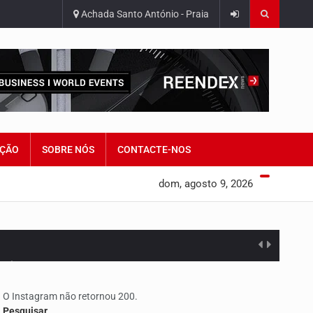
Achada Santo António - Praia
ÇÃO
SOBRE NÓS
CONTACTE-NOS
dom, agosto 9, 2026
edorismo…
O Instagram não retornou 200.
Pesquisar