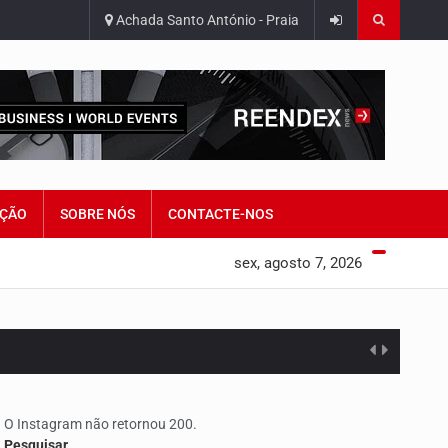
Achada Santo António - Praia
ÇÃO
SOBRE NÓS
CONTACTE-NOS
sex, agosto 7, 2026
O Instagram não retornou 200.
edorismo…
Pesquisar