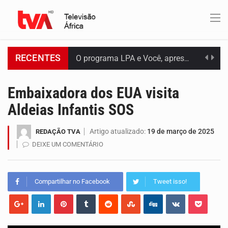
RECENTES
O programa LPA e Você, apresentado por Lilian Primo Albuquerque, o único programa de empreendedorismo…
Embaixadora dos EUA visita
Capacitar crianças para que conheçam os seus direitos, façam ouvir a sua voz e se…
Aldeias Infantis SOS
A campanha agrícola arrancou de forma lenta em Santiago. A irregularidade das chuvas está a…
Artigo atualizado:
19 de março de 2025
REDAÇÃO TVA
Arrancou esta segunda-feira a formação do primeiro Programa de Treinamento em Epidemiologia de Campo de…
DEIXE UM COMENTÁRIO
A Universidade de Cabo Verde passa a dispor de uma sala de apoio à amamentação.…
Compartilhar no Facebook
Tweet isso!
O programa LPA e Você, apresentado por Lilian Primo Albuquerque, o único programa de empreendedorismo…
A Associação Ambiental Terrimar divulgou hoje os dados sobre a época de desova das tartarugas…