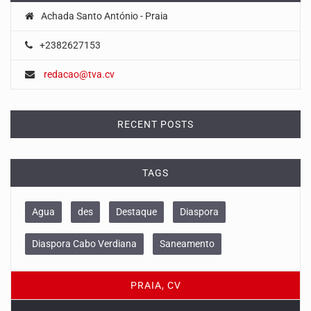
Achada Santo António - Praia
+2382627153
redacao@tva.cv
RECENT POSTS
TAGS
Agua
des
Destaque
Diaspora
Diaspora Cabo Verdiana
Saneamento
PRAIA, CV