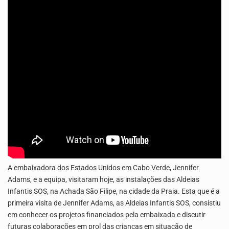
Os jovens da Ribeira das Patas, em Santo Antão, pediram esta quinta feira maior celeridade…
A Delegacia de Saúde do Porto Novo, Santo Antão, anunciou esta quarta feira a realização…
A embaixadora dos Estados Unidos em Cabo Verde, Jennifer
Adams, e a equipa, visitaram hoje, as instalações das Aldeias
Infantis SOS, na Achada São Filipe, na cidade da Praia. Esta que é a
primeira visita de Jennifer Adams, as Aldeias Infantis SOS, consistiu
em conhecer os projetos financiados pela embaixada e discutir
futuras colaborações em prol das crianças em situação de