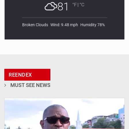
81
°F
|
°C
Broken Clouds
Wind: 9.48 mph
Humidity 78%
REENDEX
MUST SEE NEWS