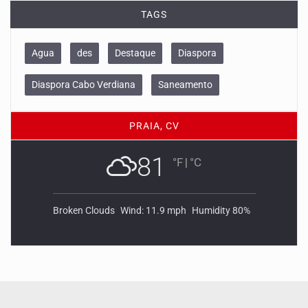
TAGS
Agua
des
Destaque
Diaspora
Diaspora Cabo Verdiana
Saneamento
PRAIA, CV
81
°F
|
°C
Broken Clouds
Wind: 11.9 mph
Humidity 80%