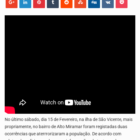
Os jovens da Ribeira das Patas, em Santo Antão, pediram esta quinta feira maior celeridade…
A Delegacia de Saúde do Porto Novo, Santo Antão, anunciou esta quarta feira a realização…
No último sábado, dia 15 de Fevereiro, na ilha de São Vicente, mais
propriamente, no bairro de Alto Miramar foram registadas duas
ocorrências que aterrrorizaram a população. De acordo com