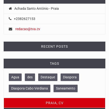
Achada Santo António - Praia
+2382627153
redacao@tva.cv
RECENT POSTS
TAGS
Agua
des
Destaque
Diaspora
Diaspora Cabo Verdiana
Saneamento
PRAIA, CV