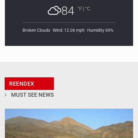
84
°F
|
°C
Broken Clouds
Wind: 12.06 mph
Humidity 69%
REENDEX
MUST SEE NEWS