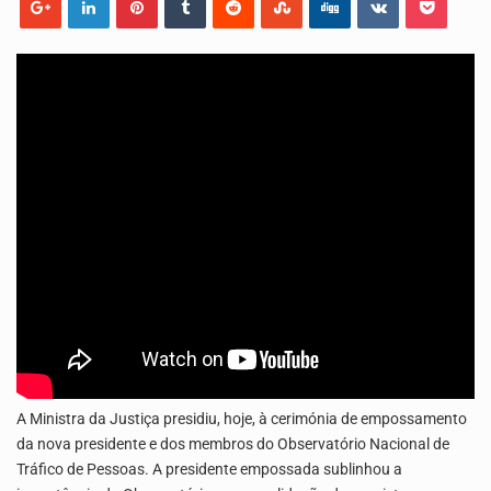
Os jovens da Ribeira das Patas, em Santo Antão, pediram esta quinta feira maior celeridade…
A Delegacia de Saúde do Porto Novo, Santo Antão, anunciou esta quarta feira a realização…
A Ministra da Justiça presidiu, hoje, à cerimónia de empossamento
da nova presidente e dos membros do Observatório Nacional de
Tráfico de Pessoas. A presidente empossada sublinhou a