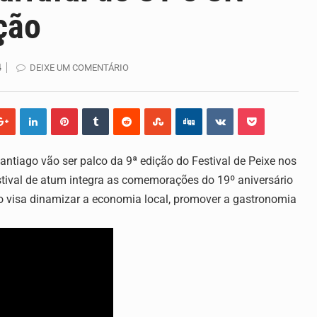
ção
 por Lilian Primo Albuquerque, o único programa de empreend
 os seus direitos, façam ouvir a sua voz e se…
4
DEIXE UM COMENTÁRIO
ma lenta em Santiago. A irregularidade das chuvas está a…
ação do primeiro Programa de Treinamento em Epidemiologia d
antiago vão ser palco da 9ª edição do Festival de Peixe nos
 a dispor de uma sala de apoio à amamentação.…
estival de atum integra as comemorações do 19º aniversário
 por Lilian Primo Albuquerque, o único programa de empreend
o visa dinamizar a economia local, promover a gastronomia