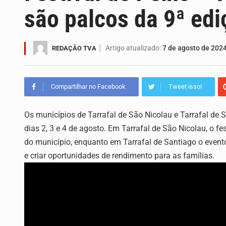
são palcos da 9ª edi
O programa LPA e Você, apresentado
Capacitar crianças para que conheçam
Artigo atualizado:
7 de agosto de 202
REDAÇÃO TVA
A campanha agrícola arrancou de for
Compartilhar no Facebook
Tweet isso!
Arrancou esta segunda-feira a form
Os municípios de Tarrafal de São Nicolau e Tarrafal de S
A Universidade de Cabo Verde passa
dias 2, 3 e 4 de agosto. Em Tarrafal de São Nicolau, o f
O programa LPA e Você, apresentado
do município, enquanto em Tarrafal de Santiago o event
e criar oportunidades de rendimento para as famílias.