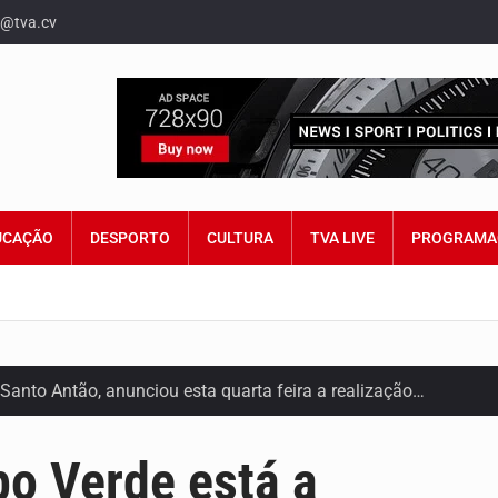
o@tva.cv
UCAÇÃO
DESPORTO
CULTURA
TVA LIVE
PROGRAMA
Santo Antão, anunciou esta quarta feira a realização…
 por Lilian Primo Albuquerque, o único programa de empreend
bo Verde está a