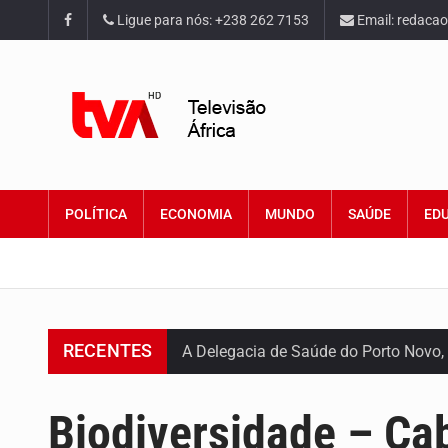
Ligue para nós: +238 262 7153
Email: redaca
POLÍTICA
ECONOMIA
MUNDO
SAÚDE
ED
RECENTES
A Delegacia de Saúde do Porto Novo, 
O programa LPA e Você, apresentado
Biodiversidade – Ca