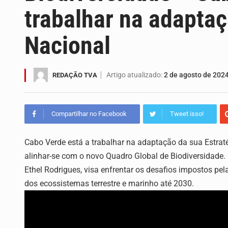
Capacitar crianças para que conheçam
trabalhar na adaptaç
A campanha agrícola arrancou de for
Nacional
Arrancou esta segunda-feira a form
A Universidade de Cabo Verde passa
Artigo atualizado:
2 de agosto de 202
REDAÇÃO TVA
O programa LPA e Você, apresentado
Compartilhar no Facebook
Tweet isso!
Uma produção especial do Grupo de 
Cabo Verde está a trabalhar na adaptação da sua Estraté
Uma produção especial do Grupo de 
alinhar-se com o novo Quadro Global de Biodiversidade. E
Ethel Rodrigues, visa enfrentar os desafios impostos p
dos ecossistemas terrestre e marinho até 2030.