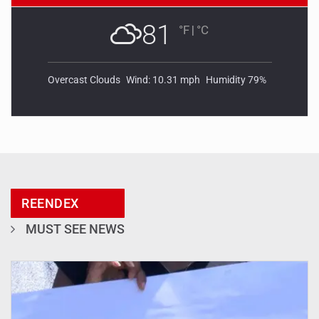
81
°F
|
°C
Overcast Clouds
Wind: 10.31 mph
Humidity 79%
REENDEX
MUST SEE NEWS