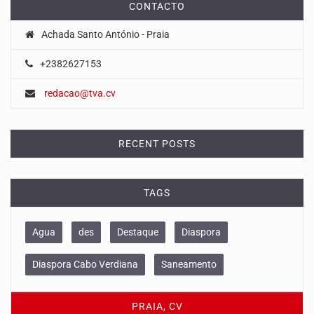
CONTACTO
Achada Santo António - Praia
+2382627153
redacao@tva.cv
RECENT POSTS
TAGS
Agua
des
Destaque
Diaspora
Diaspora Cabo Verdiana
Saneamento
PRAIA, CV