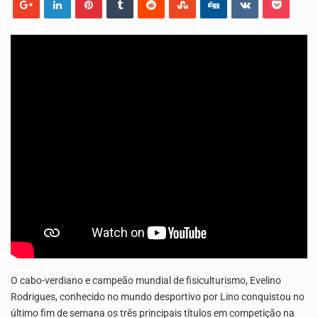
Os jovens da Ribeira das Patas, em Santo Antão, pediram esta quinta feira maior celeridade…
A Delegacia de Saúde do Porto Novo, Santo Antão, anunciou esta quarta feira a realização…
O cabo-verdiano e campeão mundial de fisiculturismo, Evelino
Rodrigues, conhecido no mundo desportivo por Lino conquistou no
último fim de semana os três principais títulos em competição na