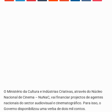
Uma produção especial do Grupo de Mídia da China e da TVA. Venha conhecer o…
A Delegacia de Saúde do Porto Novo, Santo Antão, anunciou esta quarta feira a realização…
O Ministério da Cultura e Indústrias Criativas, através do Núcleo
Nacional de Cinema – NuNaC, vai financiar projectos de agentes
nacionais do sector audiovisual e cinematográfico. Para isso, o
Governo disponibilizou uma verba de dois mil contos.