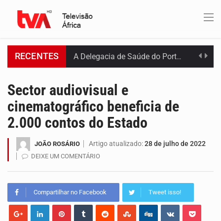
RECENTES
O programa LPA e Você, apresentado por Lilian Primo Albuquerque, o único programa de empreendedorismo…
Sector audiovisual e
Capacitar crianças para que conheçam os seus direitos, façam ouvir a sua voz e se…
cinematográfico beneficia de
A campanha agrícola arrancou de forma lenta em Santiago. A irregularidade das chuvas está a…
2.000 contos do Estado
Arrancou esta segunda-feira a formação do primeiro Programa de Treinamento em Epidemiologia de Campo de…
Artigo atualizado:
28 de julho de 2022
JOÃO ROSÁRIO
A Universidade de Cabo Verde passa a dispor de uma sala de apoio à amamentação.…
DEIXE UM COMENTÁRIO
O programa LPA e Você, apresentado por Lilian Primo Albuquerque, o único programa de empreendedorismo…
Compartilhar no Facebook
Tweet isso!
Uma produção especial do Grupo de Mídia da China e da TVA. Venha conhecer o…