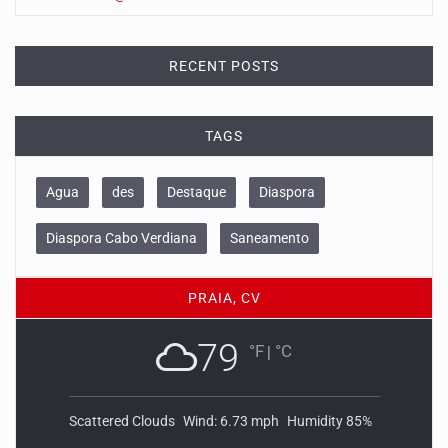
RECENT POSTS
TAGS
Agua
des
Destaque
Diaspora
Diaspora Cabo Verdiana
Saneamento
PRAIA, CV
79
°F
|
°C
Scattered Clouds
Wind: 6.73 mph
Humidity 85%