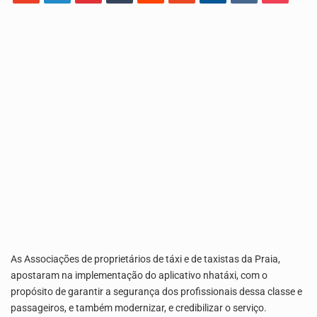
O programa LPA e Você, apresentado por Lilian Primo Albuquerque, o único programa de empreendedorismo…
A Associação Ambiental Terrimar divulgou hoje os dados sobre a época de desova das tartarugas…
As Associações de proprietários de táxi e de taxistas da Praia,
apostaram na implementação do aplicativo nhatáxi, com o
propósito de garantir a segurança dos profissionais dessa classe e
passageiros, e também modernizar, e credibilizar o serviço.