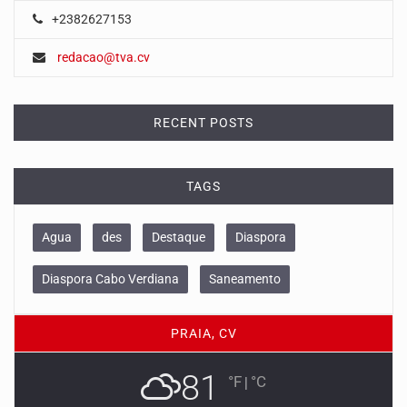
+2382627153
redacao@tva.cv
RECENT POSTS
TAGS
Agua
des
Destaque
Diaspora
Diaspora Cabo Verdiana
Saneamento
PRAIA, CV
81
°F
|
°C