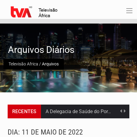
Arquivos Diários
Televisão Africa
/
Arquivos
A Delegacia de Saúde do Porto Novo, Santo Antão, anunciou esta quarta feira a realização…
RECENTES
O programa LPA e Você, apresentado por Lilian Primo Albuquerque, o único programa de empreendedorismo…
DIA:
11 DE MAIO DE 2022