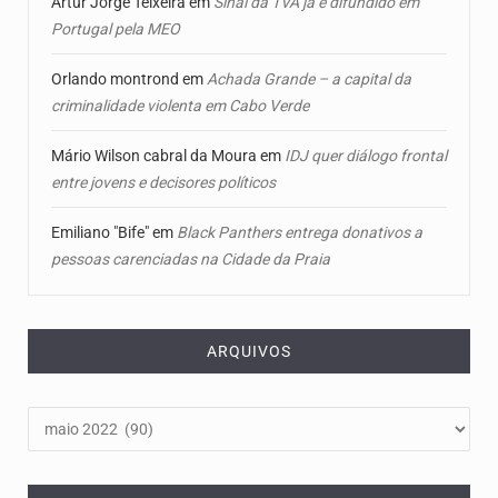
Artur Jorge Teixeira
em
Sinal da TVA já é difundido em
Portugal pela MEO
Orlando montrond
em
Achada Grande – a capital da
criminalidade violenta em Cabo Verde
Mário Wilson cabral da Moura
em
IDJ quer diálogo frontal
entre jovens e decisores políticos
Emiliano "Bife"
em
Black Panthers entrega donativos a
pessoas carenciadas na Cidade da Praia
ARQUIVOS
Arquivos