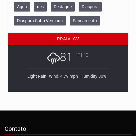
Agua
des
Destaque
Diaspora
Diaspora Cabo Verdiana
Saneamento
PRAIA, CV
81
°F
|
°C
Light Rain
Wind: 4.79 mph
Humidity 80%
Contato