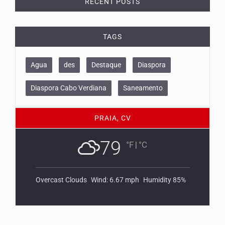
RECENT POSTS
TAGS
Agua
des
Destaque
Diaspora
Diaspora Cabo Verdiana
Saneamento
PRAIA, CV
79
°F
|
°C
Overcast Clouds
Wind: 6.67 mph
Humidity 85%