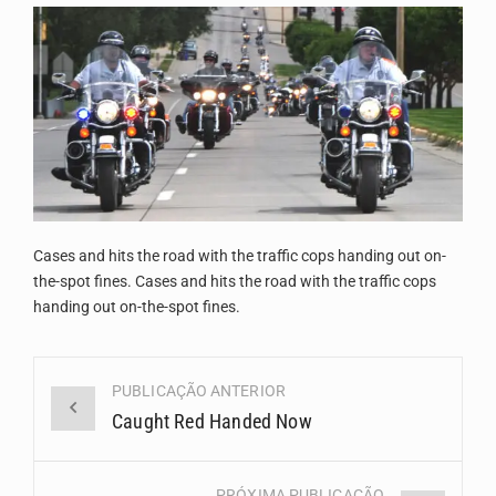
A Universidade de Cabo Verde passa a dispor de uma sala de apoio à amamentação.…
O programa LPA e Você, apresentado por Lilian Primo Albuquerque, o único programa de empreendedorismo…
Cases and hits the road with the traffic cops handing out on-
the-spot fines. Cases and hits the road with the traffic cops
handing out on-the-spot fines.
Navegação
PUBLICAÇÃO ANTERIOR
(Posts)
Caught Red Handed Now
PRÓXIMA PUBLICAÇÃO