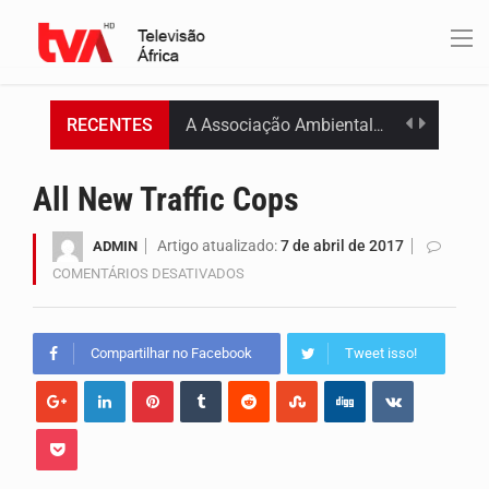
RECENTES
A Associação Ambiental Terrimar divulgou hoje os dados sobre a época de desova das tartarugas…
Os jovens da Ribeira das Patas, em Santo Antão, pediram esta quinta feira maior celeridade…
All New Traffic Cops
A Delegacia de Saúde do Porto Novo, Santo Antão, anunciou esta quarta feira a realização…
Artigo atualizado:
7 de abril de 2017
ADMIN
EM
COMENTÁRIOS DESATIVADOS
O programa LPA e Você, apresentado por Lilian Primo Albuquerque, o único programa de empreendedorismo…
ALL
NEW
TRAFFIC
Capacitar crianças para que conheçam os seus direitos, façam ouvir a sua voz e se…
Compartilhar no Facebook
Tweet isso!
COPS
A campanha agrícola arrancou de forma lenta em Santiago. A irregularidade das chuvas está a…
Arrancou esta segunda-feira a formação do primeiro Programa de Treinamento em Epidemiologia de Campo de…