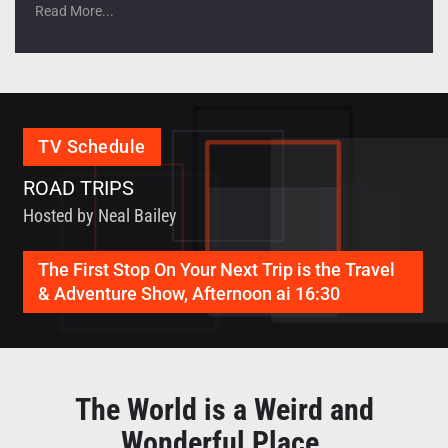
Read More...
TV Schedule
ROAD TRIPS
Hosted by Neal Bailey
The First Stop On Your Next Trip is the Travel
Jovens pedem celeridade no
& Adventure Show, Afternoon ai 16:30
Os jovens da Ribeira das Patas, em Santo Antão, pediram
esta quinta feira maior celeridade no arrelvamento do campo
de futebol com vista a melhorar as condições para a prática
desta modalidade nesta localidade.
Read More...
The World is a Weird and
Wonderful Place
.