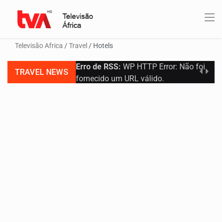
Televisão Africa
/
Travel
/
Hotels
Erro de RSS:
WP HTTP Error: Não foi
TRAVEL NEWS
fornecido um URL válido.