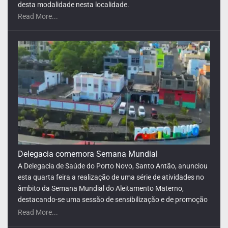
destacando-se uma sessão de sensibilização e de promoção
do aleitamento materno.
Read More...
LPA e Você com
O programa LPA e Você, apresentado por Lilian Primo
Albuquerque, o único programa de empreendedorismo e
negócios nacional que está no ar todos os dias da semana,
segue consolidando sua presença no cenário nacional e
internacional de mídia e dá mais um passo estratégico ao
Read More...
integrar a grelha de programação da TVA (Televisão África).