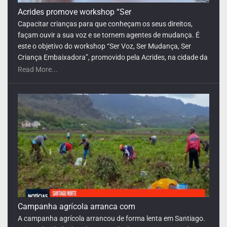
Campanha agrícola arranca com
A campanha agrícola arrancou de forma lenta em Santiago.
A irregularidade das chuvas está a levar muitos agricultores
a adiar a sementeira, numa altura em que os campos
continuam praticamente sem cultivo. Além da falta de
precipitação, os produtores enfrentam escassez de mão de
Read More...
obra, aumento dos custos e prejuízos provocados por
pragas.
Formação de nível intermédio
Arrancou esta segunda-feira a formação do primeiro