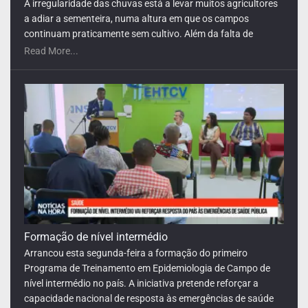
Programa de Treinamento em Epidemiologia de Campo de
nível intermédio no país. A iniciativa pretende reforçar a
capacidade nacional de resposta às emergências de saúde
pública e criar uma rede de até 18 profissionais
Read More...
especializados até 2027. Com a duração de nove meses, a
formação vai dotar os participantes de competências para
elaborar relatórios sobre eventos e cenários de saúde
pública, avaliar sistemas de vigilância e investigar surtos
através de métodos epidemiológicos.
Terrimar destaca avanços na
A Associação Ambiental Terrimar divulgou hoje os dados
sobre a época de desova das tartarugas marinhas em Santo
Antão até ao dia 31 de Julho, com “resultados importantes”
na proteção das tartarugas marinhas na ilha.