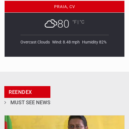
PRAIA, CV
80
°F
|
°C
Overcast Clouds
Wind: 8.48 mph
Humidity 82%
REENDEX
MUST SEE NEWS