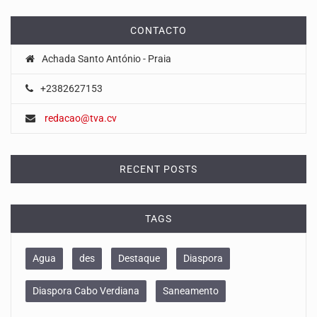
CONTACTO
Achada Santo António - Praia
+2382627153
redacao@tva.cv
RECENT POSTS
TAGS
Agua
des
Destaque
Diaspora
Diaspora Cabo Verdiana
Saneamento