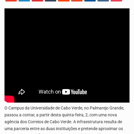
Os jovens da Ribeira das Patas, em Santo Antão, pediram esta quinta feira maior celeridade…
A Delegacia de Saúde do Porto Novo, Santo Antão, anunciou esta quarta feira a realização…
O Campus da Universidade de Cabo Verde, no Palmarejo Grande,
passou a contar, a partir desta quinta-feira, 2, com uma nova
agência dos Correios de Cabo Verde. A infraestrutura resulta de
uma parceria entre as duas instituições e pretende aproximar os