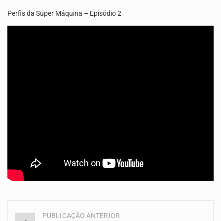
Uma produção especial do Grupo de Mídia da China e da TVA. Venha conhecer o…
Perfis da Super Máquina – Episódio 2
A Delegacia de Saúde do Porto Novo, Santo Antão, anunciou esta quarta feira a realização…
PUBLICAÇÃO ANTERIOR
Navegação