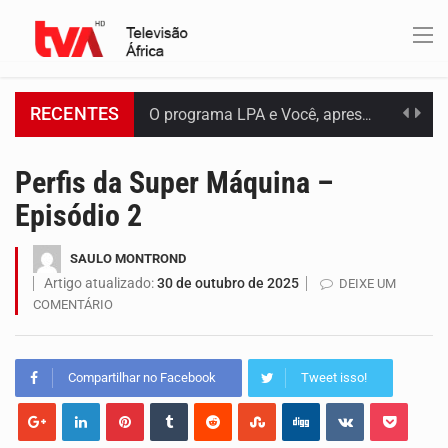
RECENTES
O programa LPA e Você, apresentado por Lilian Primo Albuquerque, o único programa de empreendedorismo…
Perfis da Super Máquina –
Capacitar crianças para que conheçam os seus direitos, façam ouvir a sua voz e se…
Episódio 2
A campanha agrícola arrancou de forma lenta em Santiago. A irregularidade das chuvas está a…
SAULO MONTROND
Arrancou esta segunda-feira a formação do primeiro Programa de Treinamento em Epidemiologia de Campo de…
Artigo atualizado:
30 de outubro de 2025
DEIXE UM
COMENTÁRIO
A Universidade de Cabo Verde passa a dispor de uma sala de apoio à amamentação.…
O programa LPA e Você, apresentado por Lilian Primo Albuquerque, o único programa de empreendedorismo…
Compartilhar no Facebook
Tweet isso!
Uma produção especial do Grupo de Mídia da China e da TVA. Venha conhecer o…