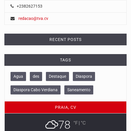
+2382627153
redacao@tva.cv
RECENT POSTS
TAGS
Agua
des
Destaque
Diaspora
Diaspora Cabo Verdiana
Saneamento
PRAIA, CV
78
°F
|
°C