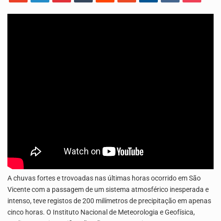
Os jovens da Ribeira das Patas, em Santo Antão, pediram esta quinta feira maior celeridade…
A Delegacia de Saúde do Porto Novo, Santo Antão, anunciou esta quarta feira a realização…
A chuvas fortes e trovoadas nas últimas horas ocorrido em São
Vicente com a passagem de um sistema atmosférico inesperada e
intenso, teve registos de 200 milímetros de precipitação em apenas
cinco horas. O Instituto Nacional de Meteorologia e Geofísica,