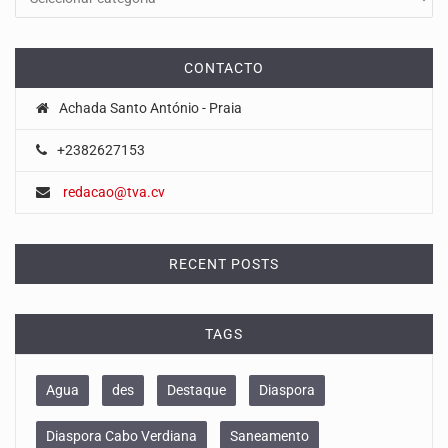
CONTACTO
Achada Santo António - Praia
+2382627153
redacao@tva.cv
RECENT POSTS
TAGS
Agua
des
Destaque
Diaspora
Diaspora Cabo Verdiana
Saneamento