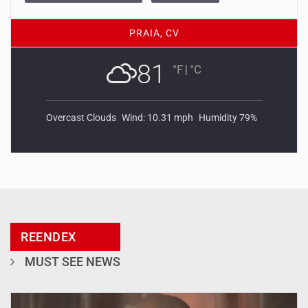
PRAIA, CV
81
°F
|
°C
Overcast Clouds
Wind: 10.31 mph
Humidity 79%
REENDEX
MUST SEE NEWS