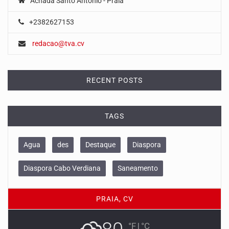
Achada Santo António - Praia
+2382627153
redacao@tva.cv
RECENT POSTS
TAGS
Agua
des
Destaque
Diaspora
Diaspora Cabo Verdiana
Saneamento
PRAIA, CV
°F
|
°C