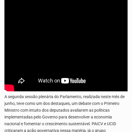
O programa LPA e Você, apresentado por Lilian Primo Albuquerque, o único programa de empreendedorismo…
A segunda sessão plenária do Parlamento, realizada neste mês de
junho, teve como um dos destaques, um debate com o Primeiro
Ministro com intuito dos deputados avaliarem as políticas
implementadas pelo Governo para desenvolver a economia
nacional e fomentar o crescimento sustentável. PAICV e UCID
criticaram a ação governativa nessa matéria, já o grupo